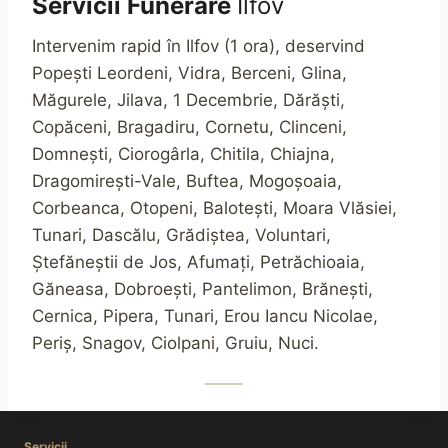
Servicii Funerare
Ilfov
Intervenim rapid în Ilfov (1 ora), deservind
Popești Leordeni, Vidra, Berceni, Glina,
Măgurele, Jilava, 1 Decembrie, Dărăști,
Copăceni, Bragadiru, Cornetu, Clinceni,
Domnești, Ciorogârla, Chitila, Chiajna,
Dragomirești-Vale, Buftea, Mogoșoaia,
Corbeanca, Otopeni, Balotești, Moara Vlăsiei,
Tunari, Dascălu, Grădiștea, Voluntari,
Ștefăneștii de Jos, Afumați, Petrăchioaia,
Găneasa, Dobroești, Pantelimon, Brănești,
Cernica, Pipera, Tunari, Erou Iancu Nicolae,
Periș, Snagov, Ciolpani, Gruiu, Nuci.
Servicii