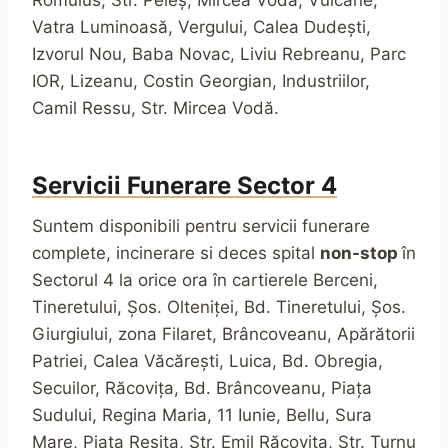
Romulus, Str. Peleș, Mircea Vodă, Vulcane,
Vatra Luminoasă, Vergului, Calea Dudești,
Izvorul Nou, Baba Novac, Liviu Rebreanu, Parc
IOR, Lizeanu, Costin Georgian, Industriilor,
Camil Ressu, Str. Mircea Vodă.
Servicii Funerare
Sector
4
Suntem disponibili pentru servicii funerare
complete, incinerare si deces spital
non-stop
în
Sectorul 4 la orice ora în cartierele Berceni,
Tineretului, Șos. Olteniței, Bd. Tineretului, Șos.
Giurgiului, zona Filaret, Brâncoveanu, Apărătorii
Patriei, Calea Văcărești, Luica, Bd. Obregia,
Secuilor, Răcovița, Bd. Brâncoveanu, Piața
Sudului, Regina Maria, 11 Iunie, Bellu, Sura
Mare, Piața Reșița, Str. Emil Răcovița, Str. Turnu